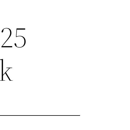
025
nk