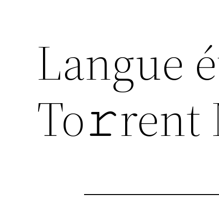
Langue é
To𝚛rent