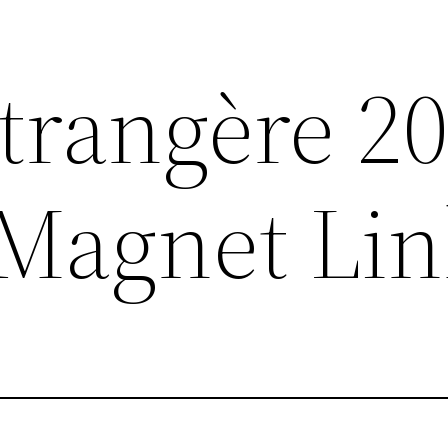
trangère 2
 Magnet Li